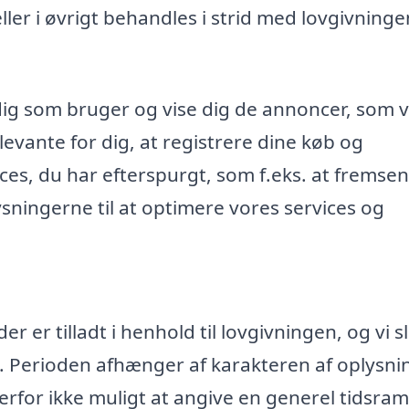
r i øvrigt behandles i strid med lovgivninge
dig som bruger og vise dig de annoncer, som v
evante for dig, at registrere dine køb og
ices, du har efterspurgt, som f.eks. at fremse
ningerne til at optimere vores services og
 er tilladt i henhold til lovgivningen, og vi s
. Perioden afhænger af karakteren af oplysn
rfor ikke muligt at angive en generel tidsr