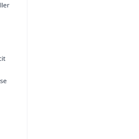
ller
e
it
lse