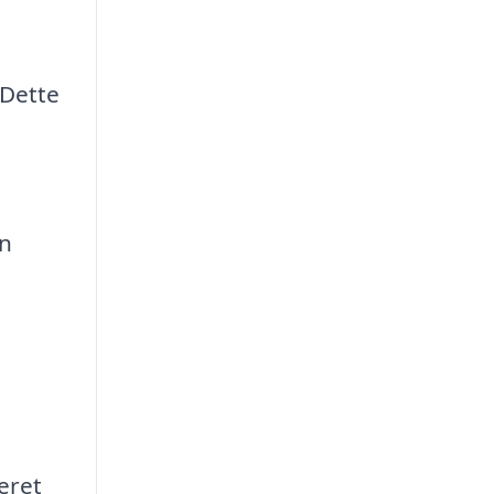
 Dette
en
eret