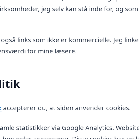
rksomheder, jeg selv kan stå inde for, og som
 også links som ikke er kommercielle. Jeg linke
idensværdi for mine læsere.
itik
k
accepterer du, at siden anvender cookies.
amle statistikker via Google Analytics. Websit
, herunder annoncører. Disse cookies har en l