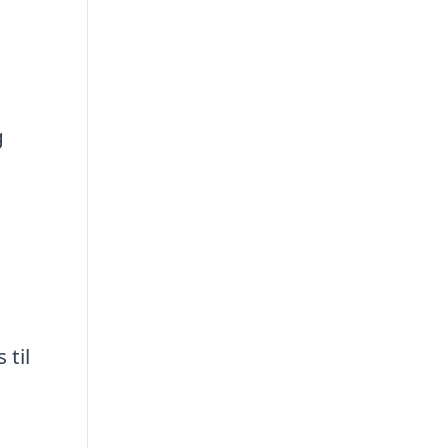
g
 til