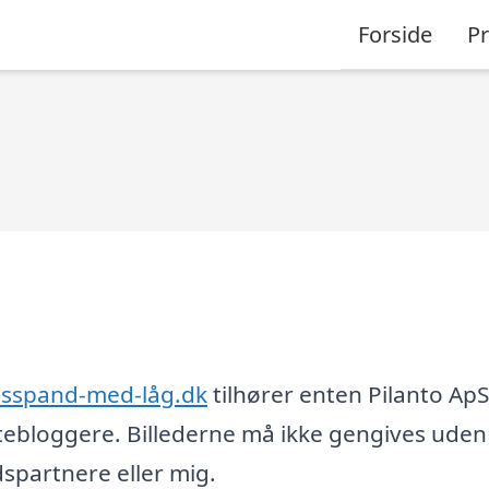
Forside
P
dsspand-med-låg.dk
tilhører enten Pilanto ApS
tebloggere. Billederne må ikke gengives uden
partnere eller mig.