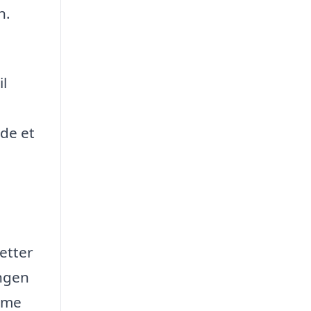
n.
il
nde et
letter
ingen
amme