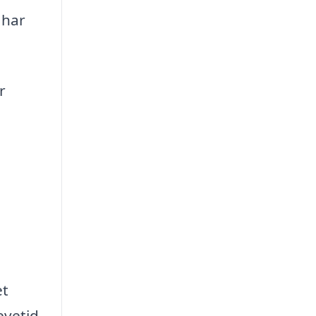
 har
r
et
evetid